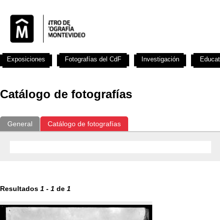
Exposiciones
Fotografías del CdF
Investigación
Educat
Catálogo de fotografías
General
Catálogo de fotografías
Resultados
1
-
1
de
1