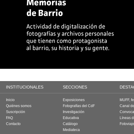
INSTITUCIONALES
SECCIONES
DESTA
Inicio
Exposiciones
MUFF, fes
Quiénes somos
Fotografías del CdF
Canal d
Suscripción
Investigación
Convoca
FAQ
Educativa
Líneas d
Contacto
Catálogo
Fotoviaj
Mediateca