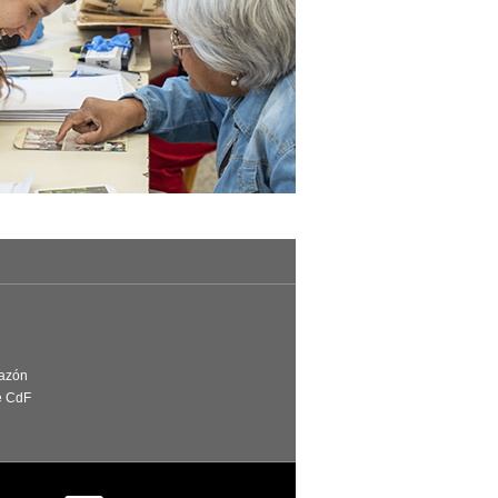
Razón
e CdF