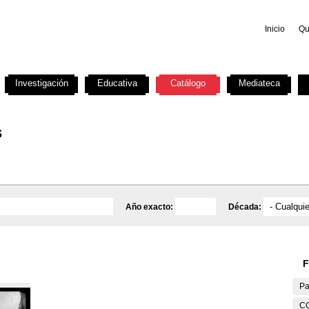
Inicio
Qu
Investigación
Educativa
Catálogo
Mediateca
s
Año exacto:
Década:
F
Pa
C