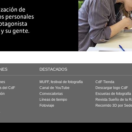
NES
DESTACADOS
nes
MUFF, festival de fotografía
CdF Tienda
as del CdF
Canal de YouTube
Descargar logo CdF
ión
Convocatorias
Escuelas de fotografía
Líneas de tiempo
Revista Sueño de la 
Fotoviaje
Recorrido 3D por Sed
a