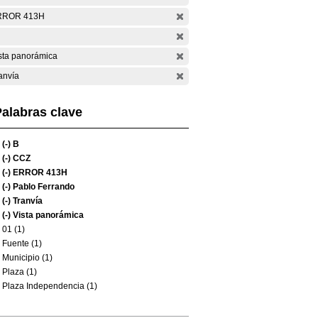
RROR 413H
sta panorámica
anvía
alabras clave
(-)
B
(-)
CCZ
(-)
ERROR 413H
(-)
Pablo Ferrando
(-)
Tranvía
(-)
Vista panorámica
01 (1)
Fuente (1)
Municipio (1)
Plaza (1)
Plaza Independencia (1)