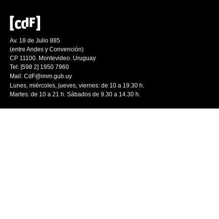
Av. 18 de Julio 885
(entre Andes y Convención)
CP 11100. Montevideo. Uruguay
Tel: [598 2] 1950 7960
Mail:
CdF@imm.gub.uy
Lunes, miércoles, jueves, viernes: de 10 a 19.30 h.
Martes: de 10 a 21 h. Sábados de 9.30 a 14.30 h.