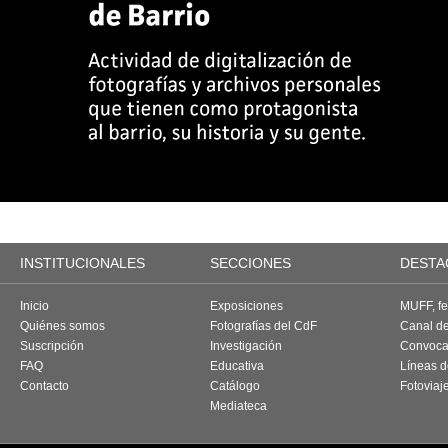
INSTITUCIONALES
SECCIONES
DESTA
Inicio
Exposiciones
MUFF, fes
Quiénes somos
Fotografías del CdF
Canal d
Suscripción
Investigación
Convoca
FAQ
Educativa
Líneas d
Contacto
Catálogo
Fotoviaj
Mediateca