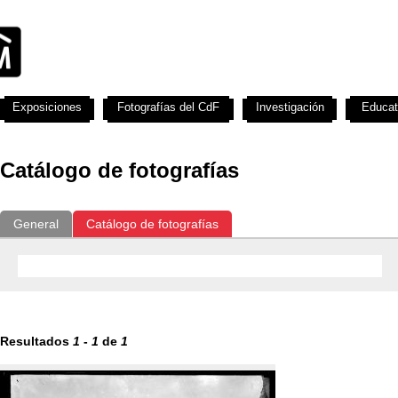
Exposiciones
Fotografías del CdF
Investigación
Educat
Catálogo de fotografías
General
Catálogo de fotografías
Resultados
1
-
1
de
1