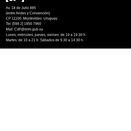
Av. 18 de Julio 885
(entre Andes y Convención)
CP 11100. Montevideo. Uruguay
Tel: [598 2] 1950 7960
Mail:
CdF@imm.gub.uy
Lunes, miércoles, jueves, viernes: de 10 a 19.30 h.
Martes: de 10 a 21 h. Sábados de 9.30 a 14.30 h.