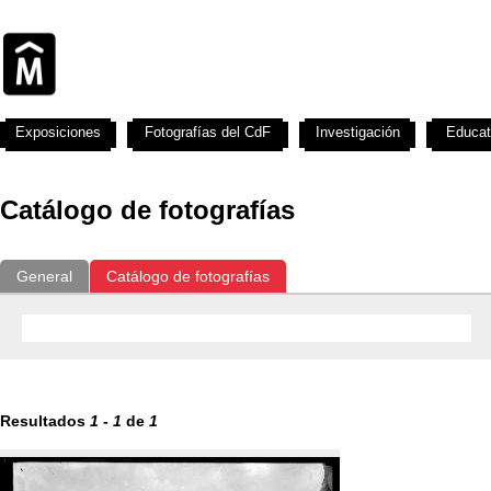
Exposiciones
Fotografías del CdF
Investigación
Educat
Catálogo de fotografías
General
Catálogo de fotografías
Resultados
1
-
1
de
1