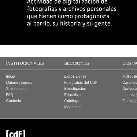
INSTITUCIONALES
SECCIONES
DESTA
Inicio
Exposiciones
MUFF, fes
Quiénes somos
Fotografías del CdF
Canal d
Suscripción
Investigación
Convoca
FAQ
Educativa
Líneas d
Contacto
Catálogo
Fotoviaj
Mediateca