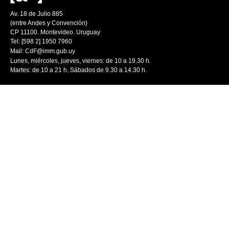
Av. 18 de Julio 885
(entre Andes y Convención)
CP 11100. Montevideo. Uruguay
Tel: [598 2] 1950 7960
Mail:
CdF@imm.gub.uy
Lunes, miércoles, jueves, viernes: de 10 a 19.30 h.
Martes: de 10 a 21 h. Sábados de 9.30 a 14.30 h.