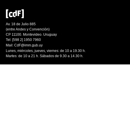
Av. 18 de Julio 885
(entre Andes y Convención)
CP 11100. Montevideo. Uruguay
Tel: [598 2] 1950 7960
Mail:
CdF@imm.gub.uy
Lunes, miércoles, jueves, viernes: de 10 a 19.30 h.
Martes: de 10 a 21 h. Sábados de 9.30 a 14.30 h.