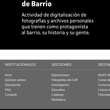
INSTITUCIONALES
SECCIONES
DESTA
Inicio
Exposiciones
MUFF, fes
Quiénes somos
Fotografías del CdF
Canal d
Suscripción
Investigación
Convoca
FAQ
Educativa
Líneas d
Contacto
Catálogo
Fotoviaj
Mediateca