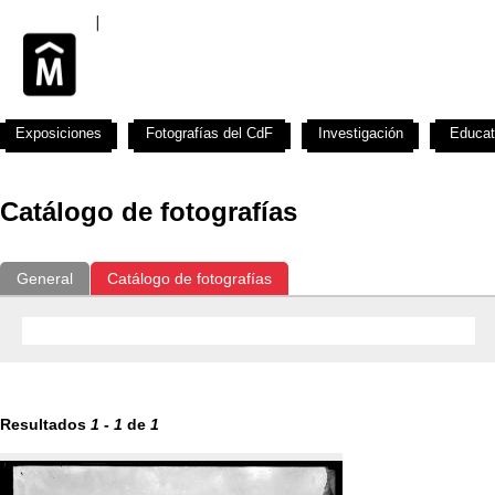
Exposiciones
Fotografías del CdF
Investigación
Educat
Catálogo de fotografías
General
Catálogo de fotografías
Resultados
1
-
1
de
1