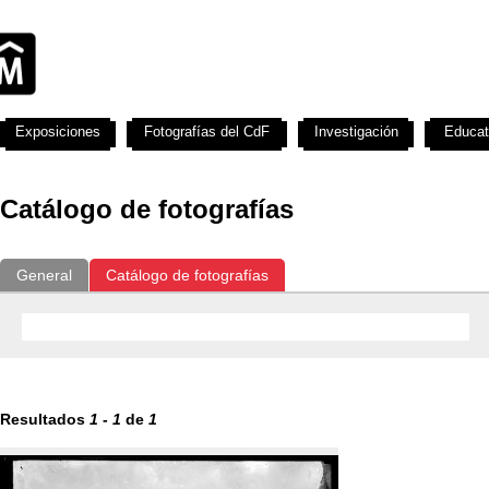
Exposiciones
Fotografías del CdF
Investigación
Educat
Catálogo de fotografías
General
Catálogo de fotografías
Resultados
1
-
1
de
1