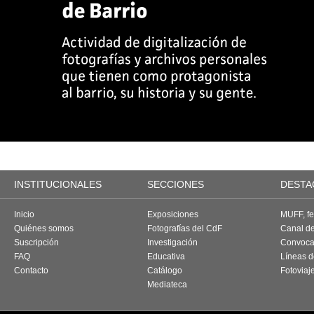
INSTITUCIONALES
SECCIONES
DESTA
Inicio
Exposiciones
MUFF, fes
Quiénes somos
Fotografías del CdF
Canal d
Suscripción
Investigación
Convoca
FAQ
Educativa
Líneas d
Contacto
Catálogo
Fotoviaj
Mediateca