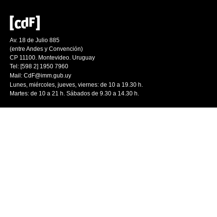
Av. 18 de Julio 885
(entre Andes y Convención)
CP 11100. Montevideo. Uruguay
Tel: [598 2] 1950 7960
Mail:
CdF@imm.gub.uy
Lunes, miércoles, jueves, viernes: de 10 a 19.30 h.
Martes: de 10 a 21 h. Sábados de 9.30 a 14.30 h.