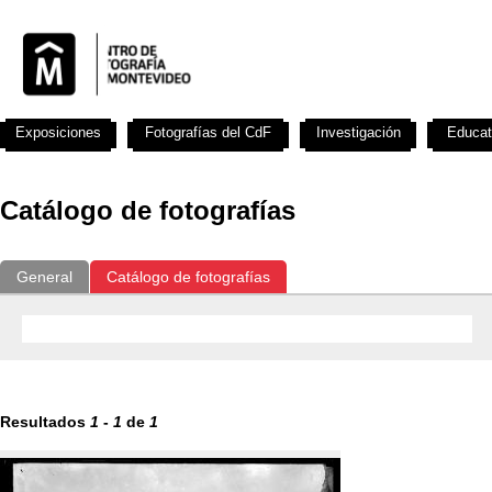
Exposiciones
Fotografías del CdF
Investigación
Educat
Catálogo de fotografías
General
Catálogo de fotografías
Resultados
1
-
1
de
1