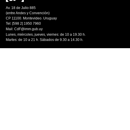
Av. 18 de Julio 885
(entre Andes y Convención)
CP 11100. Montevideo. Uruguay
Tel: [598 2] 1950 7960
Mail:
CdF@imm.gub.uy
Lunes, miércoles, jueves, viernes: de 10 a 19.30 h.
Martes: de 10 a 21 h. Sábados de 9.30 a 14.30 h.