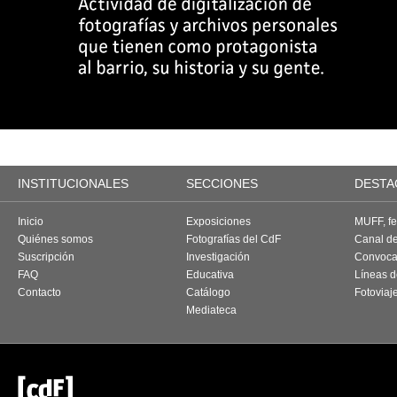
INSTITUCIONALES
SECCIONES
DESTA
Inicio
Exposiciones
MUFF, fes
Quiénes somos
Fotografías del CdF
Canal d
Suscripción
Investigación
Convoca
FAQ
Educativa
Líneas d
Contacto
Catálogo
Fotoviaj
Mediateca