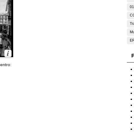
01
C
Tr
Mu
E
P
entro: