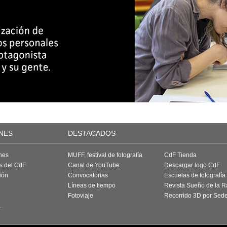
NES
DESTACADOS
nes
MUFF, festival de fotografía
CdF Tienda
as del CdF
Canal de YouTube
Descargar logo CdF
ión
Convocatorias
Escuelas de fotografía
Líneas de tiempo
Revista Sueño de la 
Fotoviaje
Recorrido 3D por Sed
a