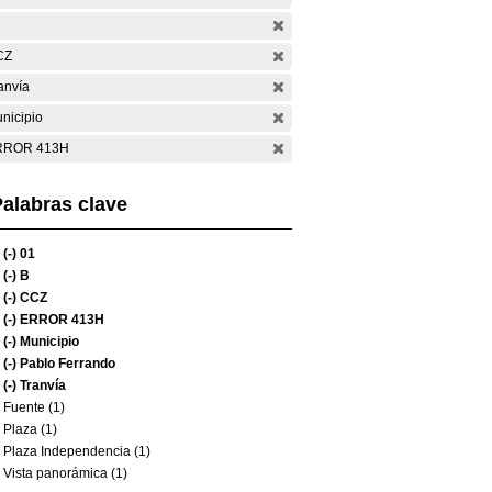
CZ
anvía
nicipio
RROR 413H
alabras clave
(-)
01
(-)
B
(-)
CCZ
(-)
ERROR 413H
(-)
Municipio
(-)
Pablo Ferrando
(-)
Tranvía
Fuente (1)
Plaza (1)
Plaza Independencia (1)
Vista panorámica (1)