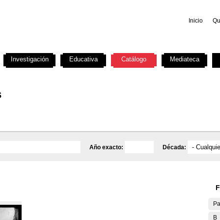
Inicio
Qu
Investigación
Educativa
Catálogo
Mediateca
s
Año exacto:
Década:
F
Pa
B