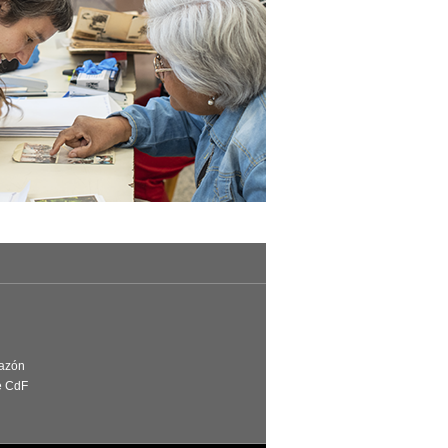
Razón
e CdF