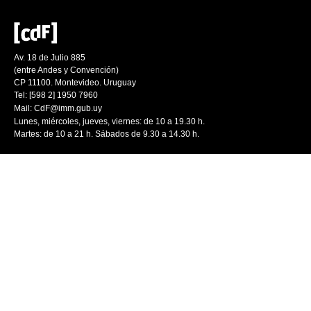
Av. 18 de Julio 885
(entre Andes y Convención)
CP 11100. Montevideo. Uruguay
Tel: [598 2] 1950 7960
Mail:
CdF@imm.gub.uy
Lunes, miércoles, jueves, viernes: de 10 a 19.30 h.
Martes: de 10 a 21 h. Sábados de 9.30 a 14.30 h.