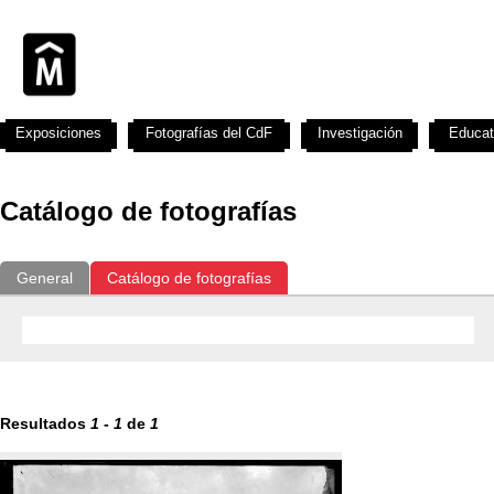
Exposiciones
Fotografías del CdF
Investigación
Educat
Catálogo de fotografías
General
Catálogo de fotografías
Resultados
1
-
1
de
1