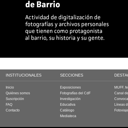
INSTITUCIONALES
SECCIONES
DESTA
Inicio
Exposiciones
MUFF, fes
Quiénes somos
Fotografías del CdF
Canal d
Suscripción
Investigación
Convoca
FAQ
Educativa
Líneas d
Contacto
Catálogo
Fotoviaj
Mediateca