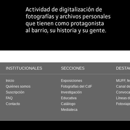
INSTITUCIONALES
SECCIONES
DESTA
Inicio
Exposiciones
MUFF, fes
Quiénes somos
Fotografías del CdF
Canal d
Suscripción
Investigación
Convoca
FAQ
Educativa
Líneas d
Contacto
Catálogo
Fotoviaj
Mediateca