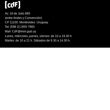
Av. 18 de Julio 885
(entre Andes y Convención)
CP 11100. Montevideo. Uruguay
Tel: [598 2] 1950 7960
Mail:
CdF@imm.gub.uy
Lunes, miércoles, jueves, viernes: de 10 a 19.30 h.
Martes: de 10 a 21 h. Sábados de 9.30 a 14.30 h.