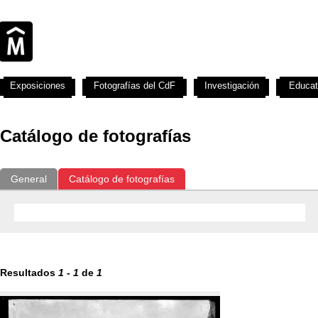
Exposiciones
Fotografías del CdF
Investigación
Educat
Catálogo de fotografías
General
Catálogo de fotografías
Resultados
1
-
1
de
1