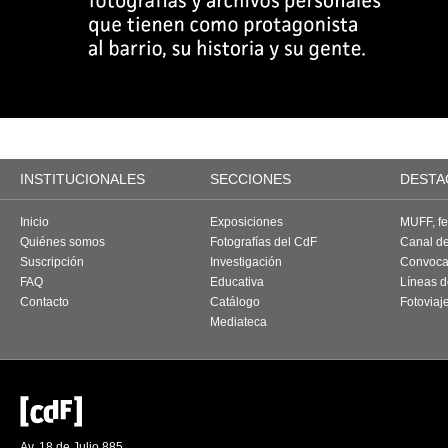
INSTITUCIONALES
SECCIONES
DESTA
Inicio
Exposiciones
MUFF, fes
Quiénes somos
Fotografías del CdF
Canal d
Suscripción
Investigación
Convoca
FAQ
Educativa
Líneas d
Contacto
Catálogo
Fotoviaj
Mediateca
Av. 18 de Julio 885