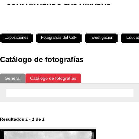
Exposiciones
Fotografías del CdF
Investigación
Educat
Catálogo de fotografías
General
Catálogo de fotografías
Resultados
1
-
1
de
1