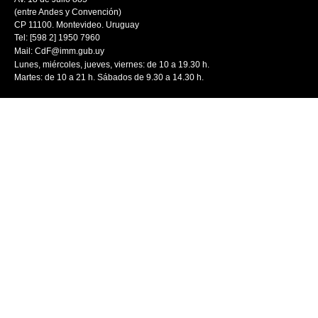
(entre Andes y Convención)
CP 11100. Montevideo. Uruguay
Tel: [598 2] 1950 7960
Mail:
CdF@imm.gub.uy
Lunes, miércoles, jueves, viernes: de 10 a 19.30 h.
Martes: de 10 a 21 h. Sábados de 9.30 a 14.30 h.