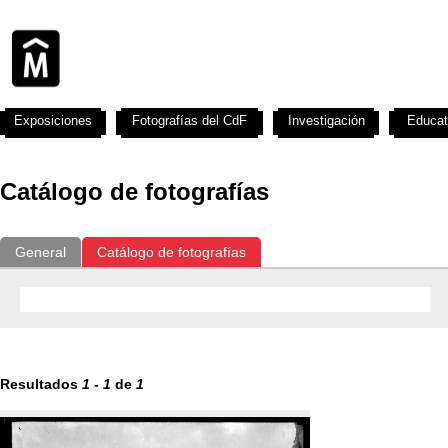
Exposiciones
Fotografías del CdF
Investigación
Educat
Catálogo de fotografías
General
Catálogo de fotografías
Resultados
1
-
1
de
1