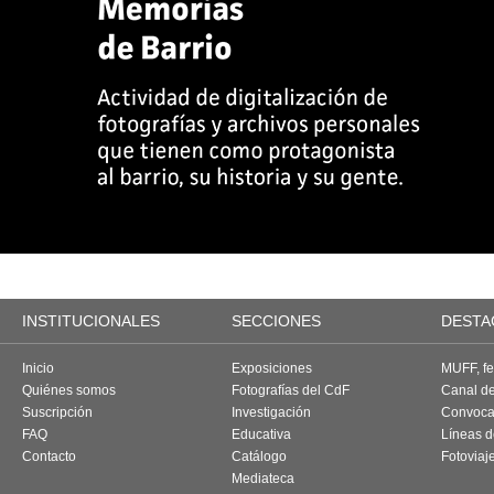
INSTITUCIONALES
SECCIONES
DESTA
Inicio
Exposiciones
MUFF, fes
Quiénes somos
Fotografías del CdF
Canal d
Suscripción
Investigación
Convoca
FAQ
Educativa
Líneas d
Contacto
Catálogo
Fotoviaj
Mediateca