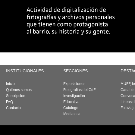
INSTITUCIONALES
SECCIONES
DESTA
Inicio
Exposiciones
MUFF, fes
Quiénes somos
Fotografías del CdF
Canal d
Suscripción
Investigación
Convoca
FAQ
Educativa
Líneas d
Contacto
Catálogo
Fotoviaj
Mediateca