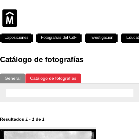
Exposiciones
Fotografías del CdF
Investigación
Educat
Catálogo de fotografías
General
Catálogo de fotografías
Resultados
1
-
1
de
1