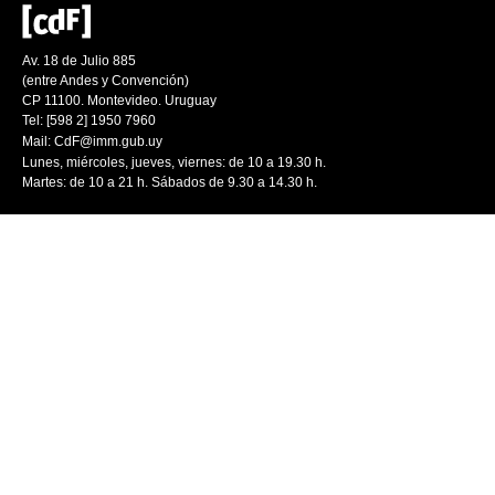
Av. 18 de Julio 885
(entre Andes y Convención)
CP 11100. Montevideo. Uruguay
Tel: [598 2] 1950 7960
Mail:
CdF@imm.gub.uy
Lunes, miércoles, jueves, viernes: de 10 a 19.30 h.
Martes: de 10 a 21 h. Sábados de 9.30 a 14.30 h.