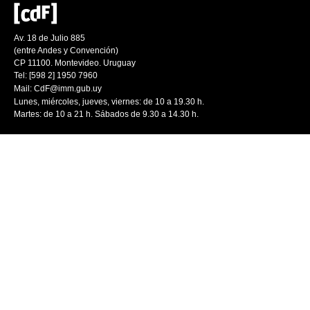
Av. 18 de Julio 885
(entre Andes y Convención)
CP 11100. Montevideo. Uruguay
Tel: [598 2] 1950 7960
Mail:
CdF@imm.gub.uy
Lunes, miércoles, jueves, viernes: de 10 a 19.30 h.
Martes: de 10 a 21 h. Sábados de 9.30 a 14.30 h.