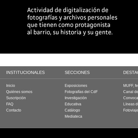
INSTITUCIONALES
SECCIONES
DESTA
Inicio
Exposiciones
MUFF, fes
Quiénes somos
Fotografías del CdF
Canal d
Suscripción
Investigación
Convoca
FAQ
Educativa
Líneas d
Contacto
Catálogo
Fotoviaj
Mediateca