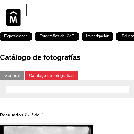
Exposiciones
Fotografías del CdF
Investigación
Educat
Catálogo de fotografías
General
Catálogo de fotografías
Resultados
1
-
1
de
1