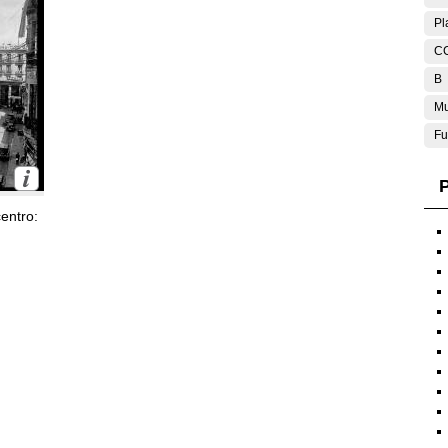
Pl
C
B
Mu
Fu
P
entro: