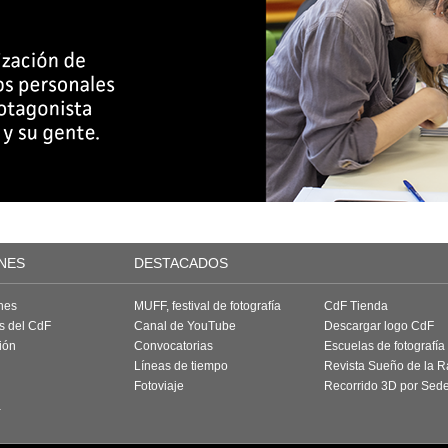
NES
DESTACADOS
nes
MUFF, festival de fotografía
CdF Tienda
as del CdF
Canal de YouTube
Descargar logo CdF
ión
Convocatorias
Escuelas de fotografía
Líneas de tiempo
Revista Sueño de la 
Fotoviaje
Recorrido 3D por Sed
a