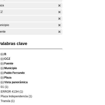
aza
CZ
nicipio
ente
alabras clave
(-)
B
(-)
CCZ
(-)
Fuente
(-)
Municipio
(-)
Pablo Ferrando
(-)
Plaza
(-)
Vista panorámica
01 (1)
ERROR 413H (1)
Plaza Independencia (1)
Tranvía (1)