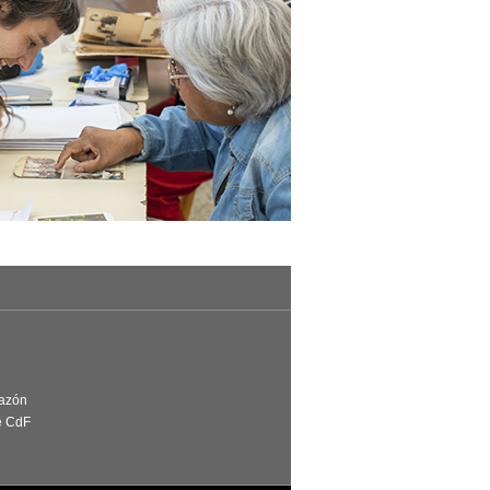
Razón
e CdF