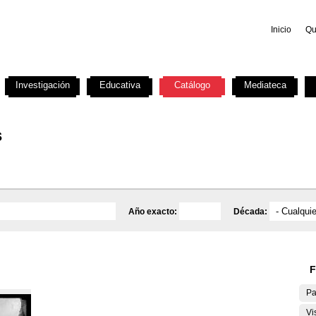
Inicio
Qu
Investigación
Educativa
Catálogo
Mediateca
s
Año exacto:
Década:
F
Pa
Vi