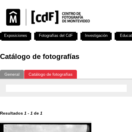
Exposiciones
Fotografías del CdF
Investigación
Educat
Catálogo de fotografías
General
Catálogo de fotografías
Resultados
1
-
1
de
1