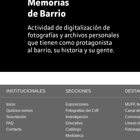
INSTITUCIONALES
SECCIONES
DESTA
Inicio
Exposiciones
MUFF, fes
Quiénes somos
Fotografías del CdF
Canal d
Suscripción
Investigación
Convoca
FAQ
Educativa
Líneas d
Contacto
Catálogo
Fotoviaj
Mediateca