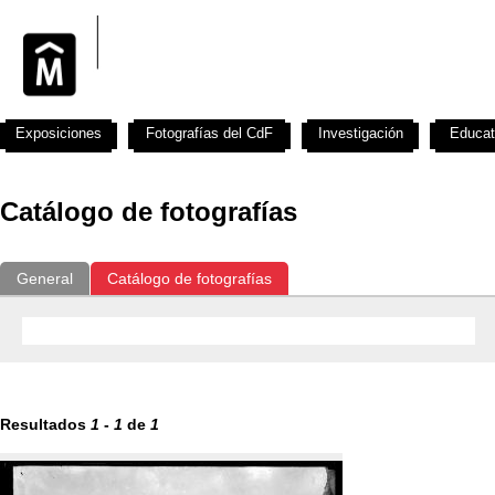
Exposiciones
Fotografías del CdF
Investigación
Educat
Catálogo de fotografías
General
Catálogo de fotografías
Resultados
1
-
1
de
1