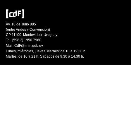
Av. 18 de Julio 885
(entre Andes y Convención)
CP 11100. Montevideo. Uruguay
Tel: [598 2] 1950 7960
Mail:
CdF@imm.gub.uy
Lunes, miércoles, jueves, viernes: de 10 a 19.30 h.
Martes: de 10 a 21 h. Sábados de 9.30 a 14.30 h.