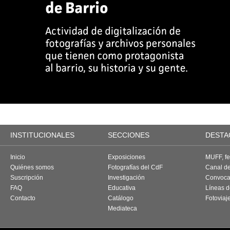
INSTITUCIONALES
SECCIONES
DESTA
Inicio
Exposiciones
MUFF, fes
Quiénes somos
Fotografías del CdF
Canal d
Suscripción
Investigación
Convoca
FAQ
Educativa
Líneas d
Contacto
Catálogo
Fotoviaj
Mediateca