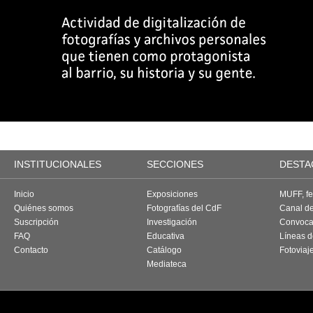
INSTITUCIONALES
SECCIONES
DESTA
Inicio
Exposiciones
MUFF, fes
Quiénes somos
Fotografías del CdF
Canal d
Suscripción
Investigación
Convoca
FAQ
Educativa
Líneas d
Contacto
Catálogo
Fotoviaj
Mediateca