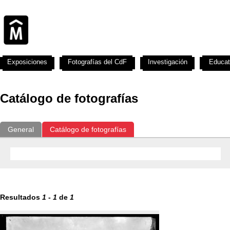
Exposiciones
Fotografías del CdF
Investigación
Educat
Catálogo de fotografías
General
Catálogo de fotografías
Resultados
1
-
1
de
1