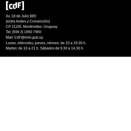
Av. 18 de Julio 885
(entre Andes y Convención)
CP 11100. Montevideo. Uruguay
Tel: [598 2] 1950 7960
Mail:
CdF@imm.gub.uy
Lunes, miércoles, jueves, viernes: de 10 a 19.30 h.
Martes: de 10 a 21 h. Sábados de 9.30 a 14.30 h.