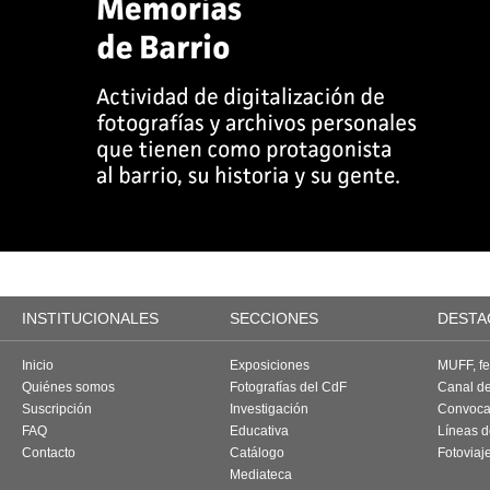
INSTITUCIONALES
SECCIONES
DESTA
Inicio
Exposiciones
MUFF, fes
Quiénes somos
Fotografías del CdF
Canal d
Suscripción
Investigación
Convoca
FAQ
Educativa
Líneas d
Contacto
Catálogo
Fotoviaj
Mediateca