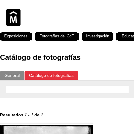
Exposiciones
Fotografías del CdF
Investigación
Educat
Catálogo de fotografías
General
Catálogo de fotografías
Resultados
1
-
1
de
1