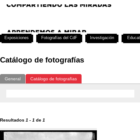
Exposiciones
Fotografías del CdF
Investigación
Educat
Catálogo de fotografías
General
Catálogo de fotografías
Resultados
1
-
1
de
1