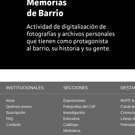
INSTITUCIONALES
SECCIONES
DESTA
Inicio
Exposiciones
MUFF, fes
Quiénes somos
Fotografías del CdF
Canal d
Suscripción
Investigación
Convoca
FAQ
Educativa
Líneas d
Contacto
Catálogo
Fotoviaj
Mediateca