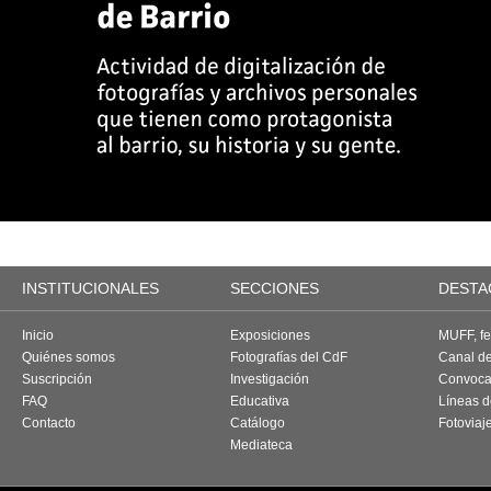
INSTITUCIONALES
SECCIONES
DESTA
Inicio
Exposiciones
MUFF, fes
Quiénes somos
Fotografías del CdF
Canal d
Suscripción
Investigación
Convoca
FAQ
Educativa
Líneas d
Contacto
Catálogo
Fotoviaj
Mediateca