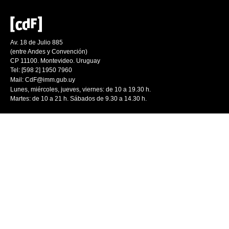
Av. 18 de Julio 885
(entre Andes y Convención)
CP 11100. Montevideo. Uruguay
Tel: [598 2] 1950 7960
Mail:
CdF@imm.gub.uy
Lunes, miércoles, jueves, viernes: de 10 a 19.30 h.
Martes: de 10 a 21 h. Sábados de 9.30 a 14.30 h.