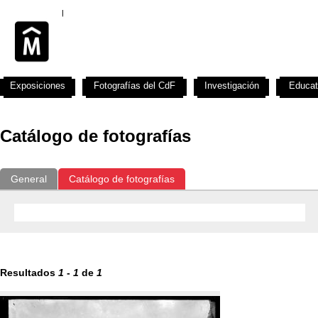
Exposiciones
Fotografías del CdF
Investigación
Educat
Catálogo de fotografías
General
Catálogo de fotografías
Resultados
1
-
1
de
1