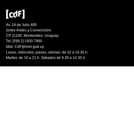
Av. 18 de Julio 885
(entre Andes y Convención)
CP 11100. Montevideo. Uruguay
Tel: [598 2] 1950 7960
Mail:
CdF@imm.gub.uy
Lunes, miércoles, jueves, viernes: de 10 a 19.30 h.
Martes: de 10 a 21 h. Sábados de 9.30 a 14.30 h.