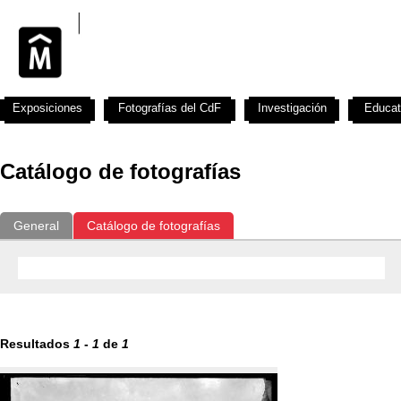
Exposiciones
Fotografías del CdF
Investigación
Educat
Catálogo de fotografías
General
Catálogo de fotografías
Resultados
1
-
1
de
1