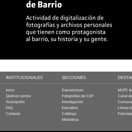
INSTITUCIONALES
SECCIONES
DESTA
Inicio
Exposiciones
MUFF, fes
Quiénes somos
Fotografías del CdF
Canal d
Suscripción
Investigación
Convoca
FAQ
Educativa
Líneas d
Contacto
Catálogo
Fotoviaj
Mediateca