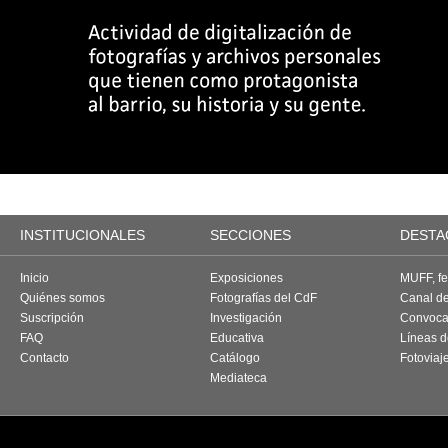
INSTITUCIONALES
SECCIONES
DESTA
Inicio
Exposiciones
MUFF, fes
Quiénes somos
Fotografías del CdF
Canal d
Suscripción
Investigación
Convoca
FAQ
Educativa
Líneas d
Contacto
Catálogo
Fotoviaj
Mediateca