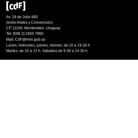
Av. 18 de Julio 885
(entre Andes y Convención)
CP 11100. Montevideo. Uruguay
Tel: [598 2] 1950 7960
Mail:
CdF@imm.gub.uy
Lunes, miércoles, jueves, viernes: de 10 a 19.30 h.
Martes: de 10 a 21 h. Sábados de 9.30 a 14.30 h.