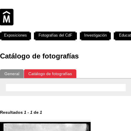
Exposiciones
Fotografías del CdF
Investigación
Educat
Catálogo de fotografías
General
Catálogo de fotografías
Resultados
1
-
1
de
1