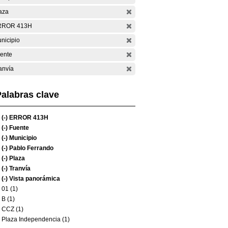
aza
RROR 413H
nicipio
ente
anvía
alabras clave
(-)
ERROR 413H
(-)
Fuente
(-)
Municipio
(-)
Pablo Ferrando
(-)
Plaza
(-)
Tranvía
(-)
Vista panorámica
01 (1)
B (1)
CCZ (1)
Plaza Independencia (1)