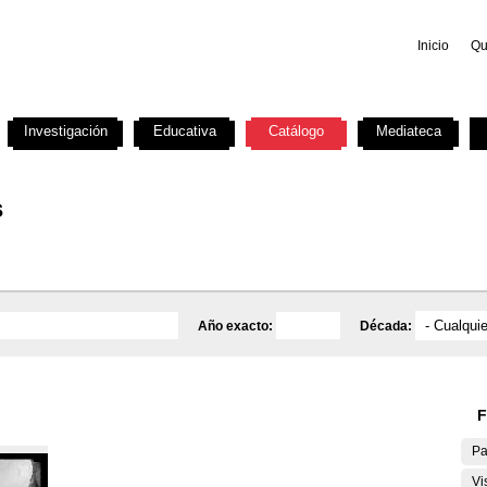
Inicio
Qu
Investigación
Educativa
Catálogo
Mediateca
s
Año exacto:
Década:
F
Pa
Vi