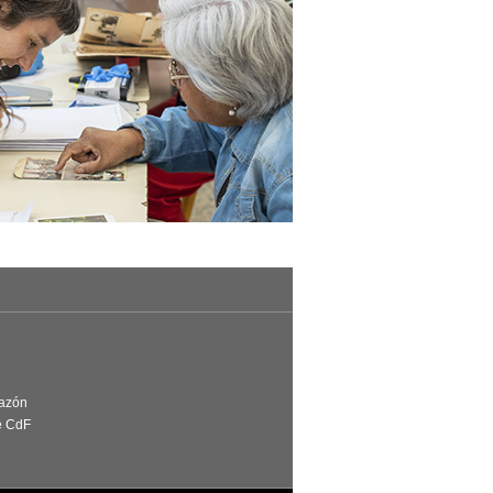
Razón
e CdF