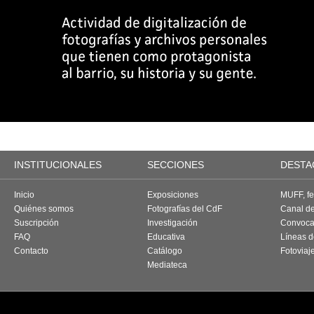
INSTITUCIONALES
SECCIONES
DESTA
Inicio
Exposiciones
MUFF, fes
Quiénes somos
Fotografías del CdF
Canal d
Suscripción
Investigación
Convoca
FAQ
Educativa
Líneas d
Contacto
Catálogo
Fotoviaj
Mediateca