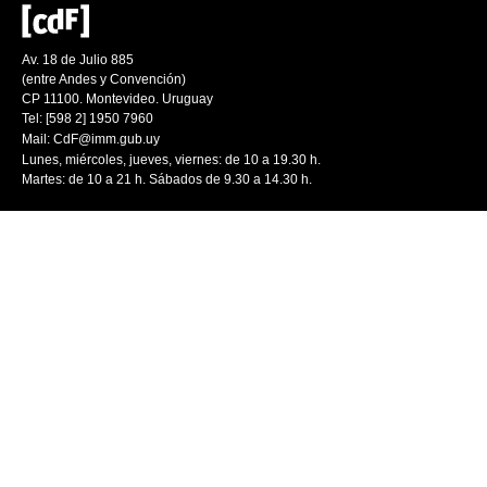
Av. 18 de Julio 885
(entre Andes y Convención)
CP 11100. Montevideo. Uruguay
Tel: [598 2] 1950 7960
Mail:
CdF@imm.gub.uy
Lunes, miércoles, jueves, viernes: de 10 a 19.30 h.
Martes: de 10 a 21 h. Sábados de 9.30 a 14.30 h.