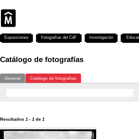
Exposiciones
Fotografías del CdF
Investigación
Educat
Catálogo de fotografías
General
Catálogo de fotografías
Resultados
1
-
1
de
1