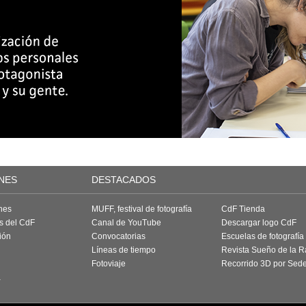
NES
DESTACADOS
nes
MUFF, festival de fotografía
CdF Tienda
as del CdF
Canal de YouTube
Descargar logo CdF
ión
Convocatorias
Escuelas de fotografía
Líneas de tiempo
Revista Sueño de la 
Fotoviaje
Recorrido 3D por Sed
a