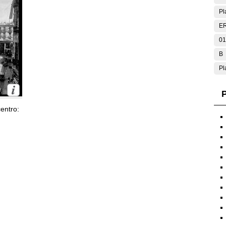
Pl
E
01
B
Pl
P
entro: