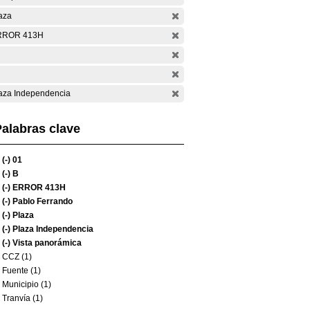
aza
RROR 413H
aza Independencia
alabras clave
(-)
01
(-)
B
(-)
ERROR 413H
(-)
Pablo Ferrando
(-)
Plaza
(-)
Plaza Independencia
(-)
Vista panorámica
CCZ (1)
Fuente (1)
Municipio (1)
Tranvía (1)