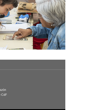
Razón
e CdF