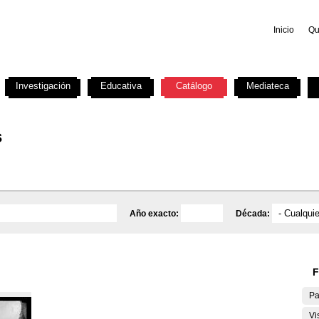
Inicio
Qu
Investigación
Educativa
Catálogo
Mediateca
s
Año exacto:
Década:
F
Pa
Vi