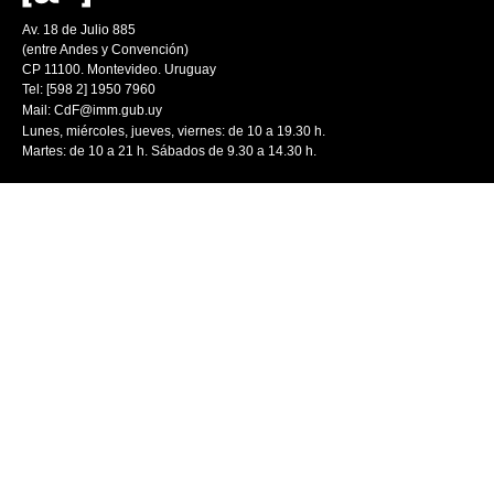
Av. 18 de Julio 885
(entre Andes y Convención)
CP 11100. Montevideo. Uruguay
Tel: [598 2] 1950 7960
Mail:
CdF@imm.gub.uy
Lunes, miércoles, jueves, viernes: de 10 a 19.30 h.
Martes: de 10 a 21 h. Sábados de 9.30 a 14.30 h.