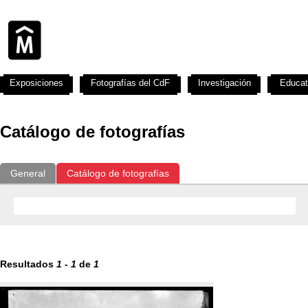
Exposiciones
Fotografías del CdF
Investigación
Educat
Catálogo de fotografías
General
Catálogo de fotografías
Resultados
1
-
1
de
1