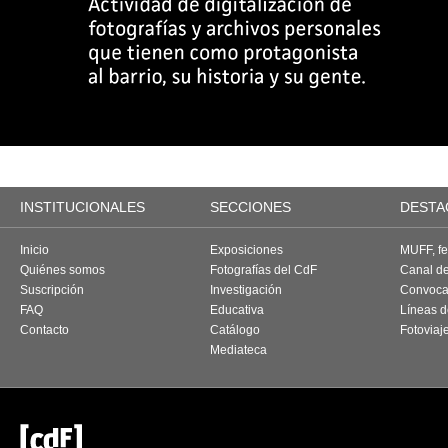
INSTITUCIONALES
SECCIONES
DESTA
Inicio
Exposiciones
MUFF, fes
Quiénes somos
Fotografías del CdF
Canal d
Suscripción
Investigación
Convoca
FAQ
Educativa
Líneas d
Contacto
Catálogo
Fotoviaj
Mediateca