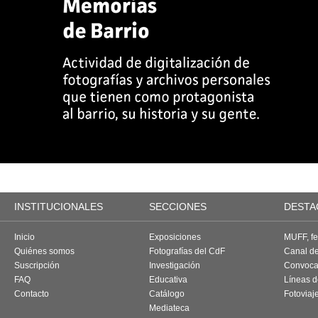
INSTITUCIONALES
SECCIONES
DESTA
Inicio
Exposiciones
MUFF, fes
Quiénes somos
Fotografías del CdF
Canal d
Suscripción
Investigación
Convoca
FAQ
Educativa
Líneas d
Contacto
Catálogo
Fotoviaj
Mediateca