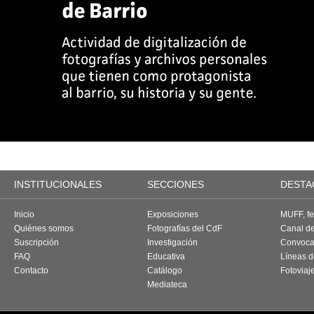
INSTITUCIONALES
SECCIONES
DESTA
Inicio
Exposiciones
MUFF, fes
Quiénes somos
Fotografías del CdF
Canal d
Suscripción
Investigación
Convoca
FAQ
Educativa
Líneas d
Contacto
Catálogo
Fotoviaj
Mediateca