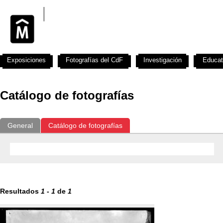
Exposiciones
Fotografías del CdF
Investigación
Educat
Catálogo de fotografías
General
Catálogo de fotografías
Resultados
1
-
1
de
1