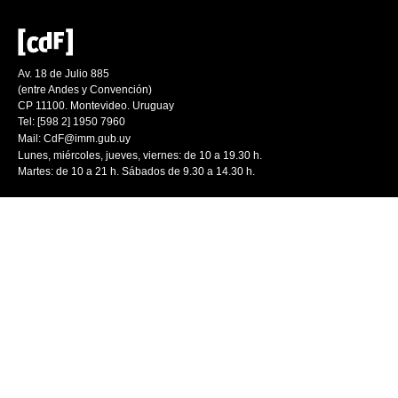
Av. 18 de Julio 885
(entre Andes y Convención)
CP 11100. Montevideo. Uruguay
Tel: [598 2] 1950 7960
Mail:
CdF@imm.gub.uy
Lunes, miércoles, jueves, viernes: de 10 a 19.30 h.
Martes: de 10 a 21 h. Sábados de 9.30 a 14.30 h.