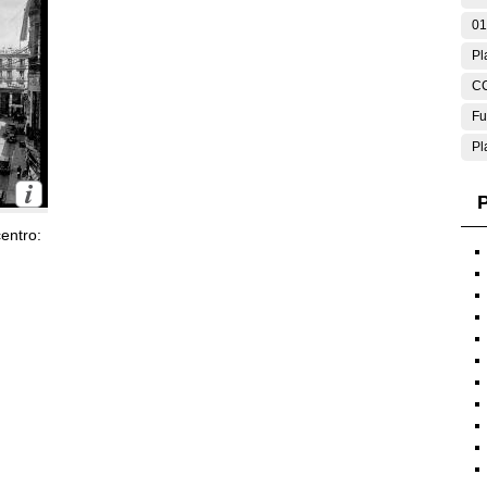
01
Pl
C
Fu
Pl
P
entro: