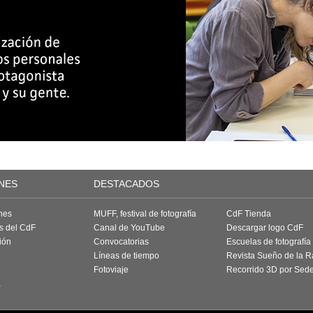
NES
DESTACADOS
nes
MUFF, festival de fotografía
CdF Tienda
as del CdF
Canal de YouTube
Descargar logo CdF
ión
Convocatorias
Escuelas de fotografía
Líneas de tiempo
Revista Sueño de la 
Fotoviaje
Recorrido 3D por Sed
a