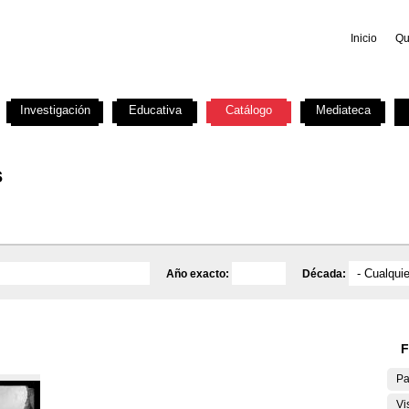
Inicio
Qu
Investigación
Educativa
Catálogo
Mediateca
s
Año exacto:
Década:
F
Pa
Vi