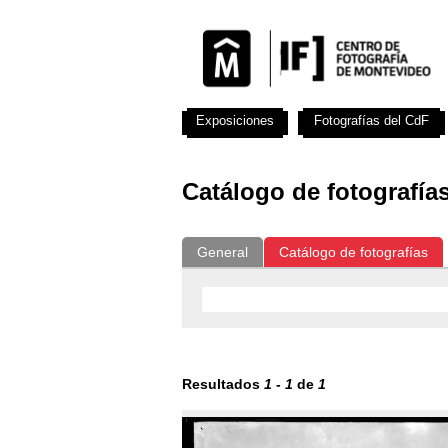
Exposiciones
Fotografías del CdF
Catálogo de fotografía
General
Catálogo de fotografías
Resultados
1
-
1
de
1