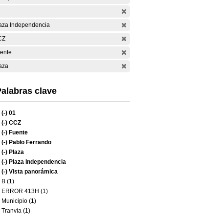
aza Independencia
CZ
ente
aza
alabras clave
(-)
01
(-)
CCZ
(-)
Fuente
(-)
Pablo Ferrando
(-)
Plaza
(-)
Plaza Independencia
(-)
Vista panorámica
B (1)
ERROR 413H (1)
Municipio (1)
Tranvía (1)