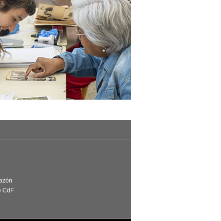
Razón
e CdF