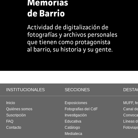
INSTITUCIONALES
SECCIONES
DESTA
Inicio
Exposiciones
MUFF, fes
Quiénes somos
Fotografías del CdF
Canal d
Suscripción
Investigación
Convoca
FAQ
Educativa
Líneas d
Contacto
Catálogo
Fotoviaj
Mediateca