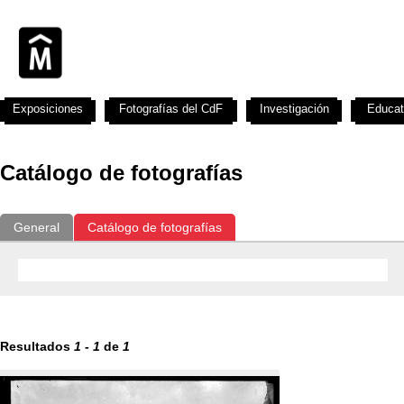
Exposiciones
Fotografías del CdF
Investigación
Educat
Catálogo de fotografías
General
Catálogo de fotografías
Resultados
1
-
1
de
1