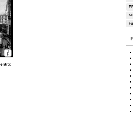
E
Mu
Fu
P
entro: