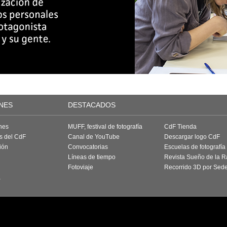
NES
DESTACADOS
nes
MUFF, festival de fotografía
CdF Tienda
as del CdF
Canal de YouTube
Descargar logo CdF
ión
Convocatorias
Escuelas de fotografía
Líneas de tiempo
Revista Sueño de la 
Fotoviaje
Recorrido 3D por Sed
a