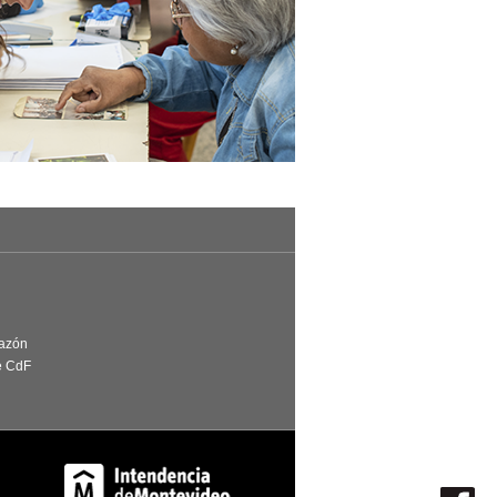
Razón
e CdF