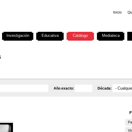
Inicio
Qu
Investigación
Educativa
Catálogo
Mediateca
s
Año exacto:
Década:
F
Pa
Vi