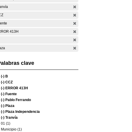
anvía
CZ
ente
RROR 413H
aza
alabras clave
(-)
B
(-)
CCZ
(-)
ERROR 413H
(-)
Fuente
(-)
Pablo Ferrando
(-)
Plaza
(-)
Plaza Independencia
(-)
Tranvía
01 (1)
Municipio (1)