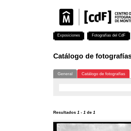
Exposiciones
Fotografías del CdF
Catálogo de fotografía
General
Catálogo de fotografías
Resultados
1
-
1
de
1