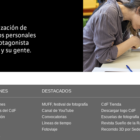
NES
DESTACADOS
nes
MUFF, festival de fotografía
CdF Tienda
as del CdF
Canal de YouTube
Descargar logo CdF
ión
Convocatorias
Escuelas de fotografía
Líneas de tiempo
Revista Sueño de la 
Fotoviaje
Recorrido 3D por Sed
a