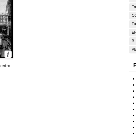
Tr
C
Fu
E
B
Pl
P
entro: