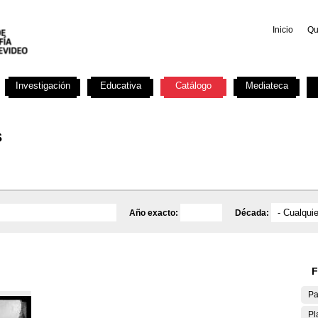
Inicio
Qu
Investigación
Educativa
Catálogo
Mediateca
s
Año exacto:
Década:
F
Pa
Pl