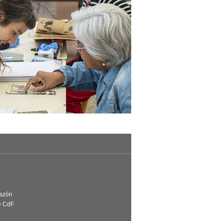
Razón
e CdF