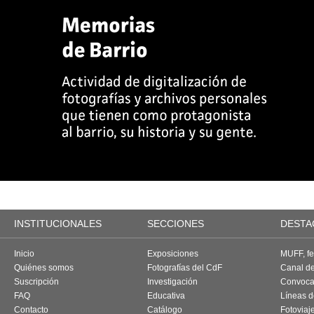
INSTITUCIONALES
SECCIONES
DESTA
Inicio
Exposiciones
MUFF, fes
Quiénes somos
Fotografías del CdF
Canal d
Suscripción
Investigación
Convoca
FAQ
Educativa
Líneas d
Contacto
Catálogo
Fotoviaj