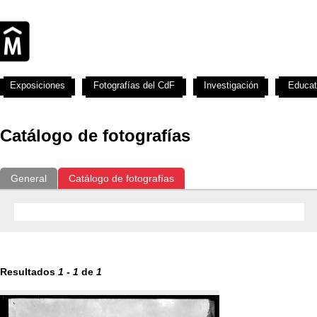
Exposiciones
Fotografías del CdF
Investigación
Educat
Catálogo de fotografías
General
Catálogo de fotografías
Resultados
1
-
1
de
1