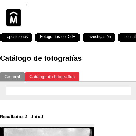
Exposiciones
Fotografías del CdF
Investigación
Educat
Catálogo de fotografías
General
Catálogo de fotografías
Resultados
1
-
1
de
1