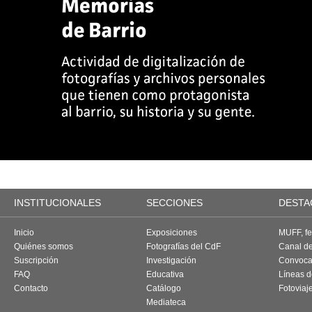
INSTITUCIONALES
SECCIONES
DESTA
Inicio
Exposiciones
MUFF, fes
Quiénes somos
Fotografías del CdF
Canal d
Suscripción
Investigación
Convoca
FAQ
Educativa
Líneas d
Contacto
Catálogo
Fotoviaj
Mediateca