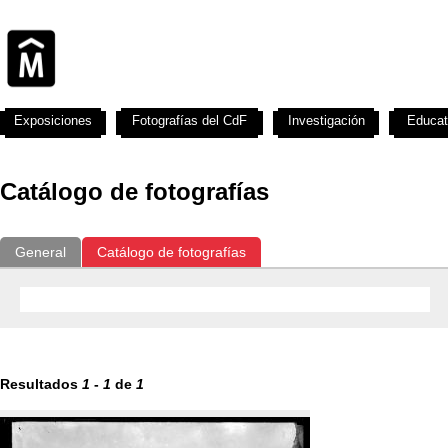
Exposiciones
Fotografías del CdF
Investigación
Educat
Catálogo de fotografías
General
Catálogo de fotografías
Resultados
1
-
1
de
1