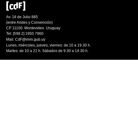
Av. 18 de Julio 885
(entre Andes y Convención)
CP 11100. Montevideo. Uruguay
Tel: [598 2] 1950 7960
Mail:
CdF@imm.gub.uy
Lunes, miércoles, jueves, viernes: de 10 a 19.30 h.
Martes: de 10 a 21 h. Sábados de 9.30 a 14.30 h.