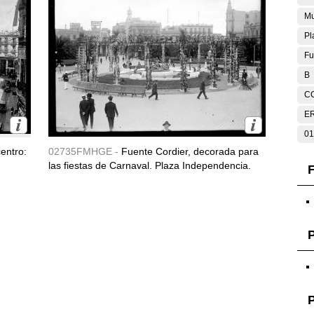
Mu
Pl
Fu
B
C
E
01
entro:
02735FMHGE -
Fuente Cordier, decorada para
las fiestas de Carnaval. Plaza Independencia.
F
P