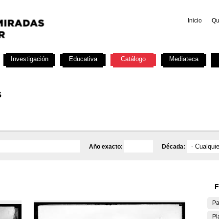
Inicio
Qu
Investigación
Educativa
Catálogo
Mediateca
s
Año exacto:
Década:
F
Pa
Pl