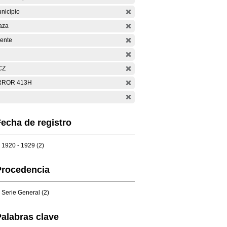
nicipio
aza
ente
CZ
RROR 413H
echa de registro
1920 - 1929 (2)
Procedencia
Serie General (2)
alabras clave