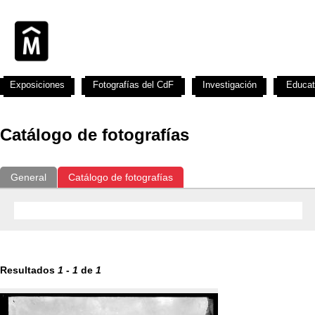
Exposiciones
Fotografías del CdF
Investigación
Educat
Catálogo de fotografías
General
Catálogo de fotografías
Resultados
1
-
1
de
1