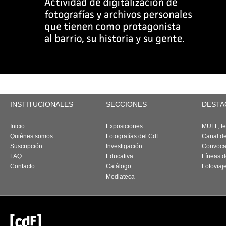
INSTITUCIONALES
SECCIONES
DESTA
Inicio
Exposiciones
MUFF, fes
Quiénes somos
Fotografías del CdF
Canal d
Suscripción
Investigación
Convoca
FAQ
Educativa
Líneas d
Contacto
Catálogo
Fotoviaj
Mediateca