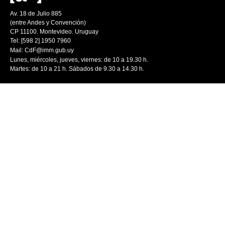
Av. 18 de Julio 885
(entre Andes y Convención)
CP 11100. Montevideo. Uruguay
Tel: [598 2] 1950 7960
Mail:
CdF@imm.gub.uy
Lunes, miércoles, jueves, viernes: de 10 a 19.30 h.
Martes: de 10 a 21 h. Sábados de 9.30 a 14.30 h.