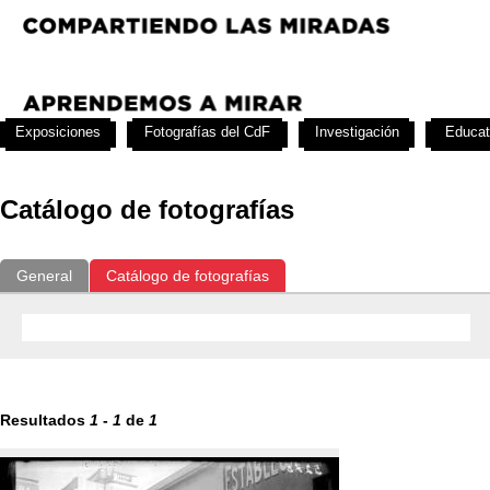
Exposiciones
Fotografías del CdF
Investigación
Educat
Catálogo de fotografías
General
Catálogo de fotografías
Resultados
1
-
1
de
1