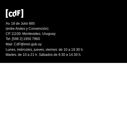
Av. 18 de Julio 885
(entre Andes y Convención)
CP 11100. Montevideo. Uruguay
Tel: [598 2] 1950 7960
Mail:
CdF@imm.gub.uy
Lunes, miércoles, jueves, viernes: de 10 a 19.30 h.
Martes: de 10 a 21 h. Sábados de 9.30 a 14.30 h.