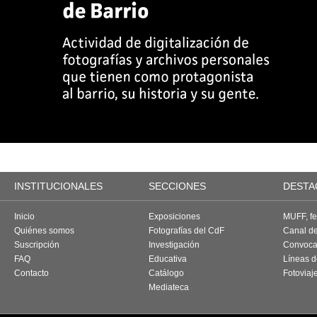
INSTITUCIONALES
SECCIONES
DESTA
Inicio
Exposiciones
MUFF, fes
Quiénes somos
Fotografías del CdF
Canal d
Suscripción
Investigación
Convoca
FAQ
Educativa
Líneas d
Contacto
Catálogo
Fotoviaj
Mediateca