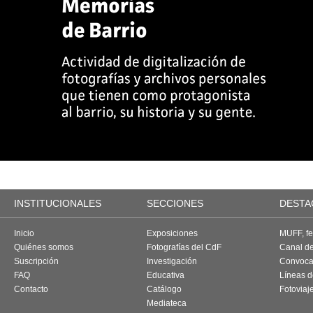
INSTITUCIONALES
SECCIONES
DESTA
Inicio
Exposiciones
MUFF, fes
Quiénes somos
Fotografías del CdF
Canal d
Suscripción
Investigación
Convoca
FAQ
Educativa
Líneas d
Contacto
Catálogo
Fotoviaj
Mediateca