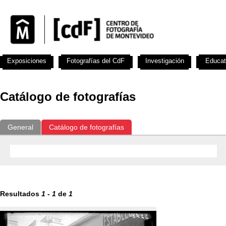
Exposiciones
Fotografías del CdF
Investigación
Educat
Catálogo de fotografías
General
Catálogo de fotografías
Resultados
1
-
1
de
1