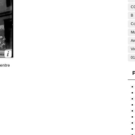
C
B
Co
Mu
Ar
Vi
01
 entre
P