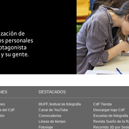
NES
DESTACADOS
nes
MUFF, festival de fotografía
CdF Tienda
as del CdF
Canal de YouTube
Descargar logo CdF
ión
Convocatorias
Escuelas de fotografía
Líneas de tiempo
Revista Sueño de la 
Fotoviaje
Recorrido 3D por Sed