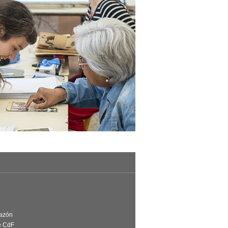
Razón
e CdF