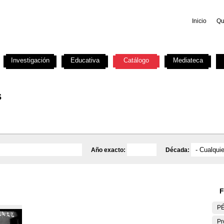
Inicio
Qu
Investigación
Educativa
Catálogo
Mediateca
s
Año exacto:
Década:
F
P
Pr