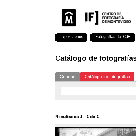
Exposiciones
Fotografías del CdF
Catálogo de fotografía
General
Catálogo de fotografías
Resultados
1
-
1
de
1