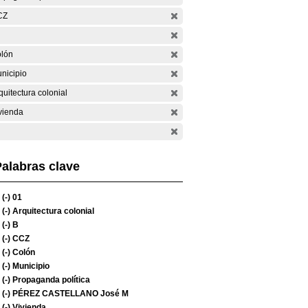
CZ
lón
nicipio
quitectura colonial
vienda
alabras clave
(-)
01
(-)
Arquitectura colonial
(-)
B
(-)
CCZ
(-)
Colón
(-)
Municipio
(-)
Propaganda política
(-)
PÉREZ CASTELLANO José M
(-)
Vivienda