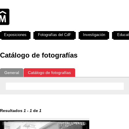
Exposiciones
Fotografías del CdF
Investigación
Educat
Catálogo de fotografías
General
Catálogo de fotografías
Resultados
1
-
1
de
1