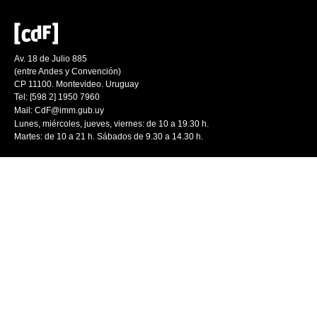
Av. 18 de Julio 885
(entre Andes y Convención)
CP 11100. Montevideo. Uruguay
Tel: [598 2] 1950 7960
Mail:
CdF@imm.gub.uy
Lunes, miércoles, jueves, viernes: de 10 a 19.30 h.
Martes: de 10 a 21 h. Sábados de 9.30 a 14.30 h.