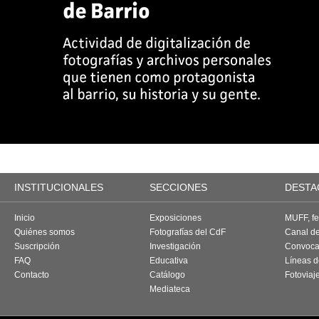
INSTITUCIONALES
SECCIONES
DESTA
Inicio
Exposiciones
MUFF, fes
Quiénes somos
Fotografías del CdF
Canal d
Suscripción
Investigación
Convoca
FAQ
Educativa
Líneas d
Contacto
Catálogo
Fotoviaj
Mediateca