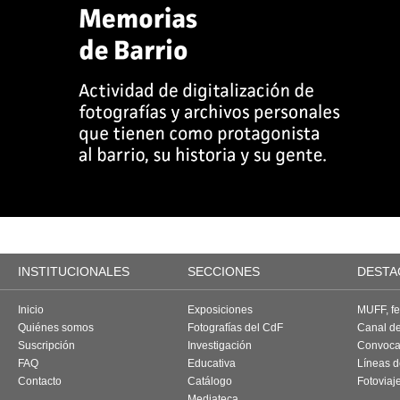
INSTITUCIONALES
SECCIONES
DESTA
Inicio
Exposiciones
MUFF, fes
Quiénes somos
Fotografías del CdF
Canal d
Suscripción
Investigación
Convoca
FAQ
Educativa
Líneas d
Contacto
Catálogo
Fotoviaj
Mediateca