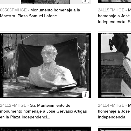
06565FMHGE -
Monumento homenaje a la
24115FMHGE -
M
Maestra. Plaza Samuel Lafone.
homenaje a José G
Independencia. S.
24112FMHGE -
S.i. Mantenimiento del
24114FMHGE -
M
monumento homenaje a José Gervasio Artigas
homenaje a José 
en la Plaza Independenci...
Independencia.