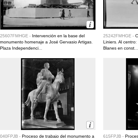
25607FMHGE -
Intervención en la base del
25242FMHGE -
C
monumento homenaje a José Gervasio Artigas.
Liniers. Al cent
Plaza Independenci...
Blanes en const...
040FPJB -
Proceso de trabajo del monumento a
615FPJB -
Proces