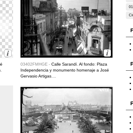
01
Ci
F
sé
03402FMHGE -
Calle Sarandí. Al fondo: Plaza
.
Independencia y monumento homenaje a José
Gervasio Artigas....
P