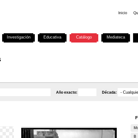
Inicio
Qu
Investigación
Educativa
Catálogo
Mediateca
s
Año exacto:
Década:
F
Mo
B