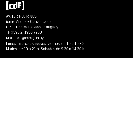
Av. 18 de Julio 885
(entre Andes y Convención)
CP 11100. Montevideo. Uruguay
Tel: [598 2] 1950 7960
Mail:
CdF@imm.gub.uy
Lunes, miércoles, jueves, viernes: de 10 a 19.30 h.
Martes: de 10 a 21 h. Sábados de 9.30 a 14.30 h.