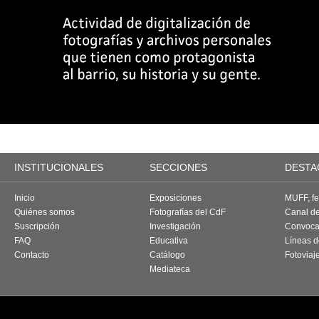
INSTITUCIONALES
SECCIONES
DESTA
Inicio
Exposiciones
MUFF, fes
Quiénes somos
Fotografías del CdF
Canal d
Suscripción
Investigación
Convoca
FAQ
Educativa
Líneas d
Contacto
Catálogo
Fotoviaj
Mediateca