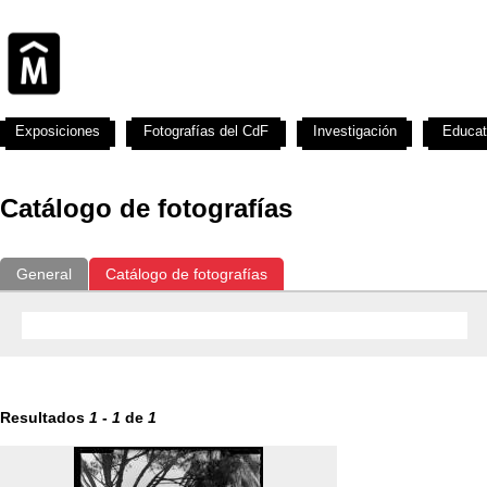
Exposiciones
Fotografías del CdF
Investigación
Educat
Catálogo de fotografías
General
Catálogo de fotografías
Resultados
1
-
1
de
1