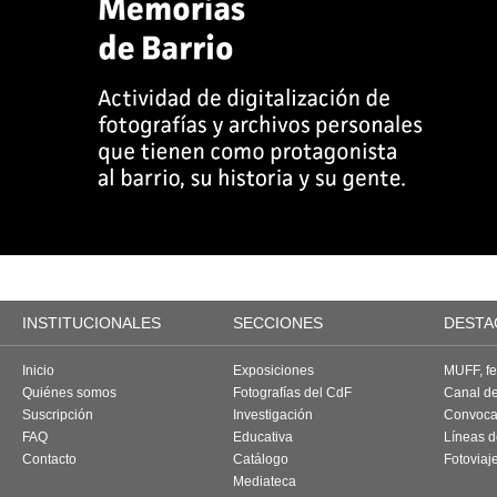
INSTITUCIONALES
SECCIONES
DESTA
Inicio
Exposiciones
MUFF, fes
Quiénes somos
Fotografías del CdF
Canal d
Suscripción
Investigación
Convoca
FAQ
Educativa
Líneas d
Contacto
Catálogo
Fotoviaj
Mediateca