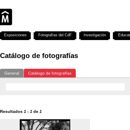
Exposiciones
Fotografías del CdF
Investigación
Educat
Catálogo de fotografías
General
Catálogo de fotografías
Resultados
1
-
1
de
1