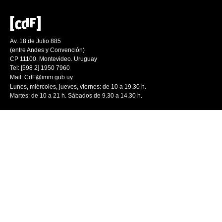
Av. 18 de Julio 885
(entre Andes y Convención)
CP 11100. Montevideo. Uruguay
Tel: [598 2] 1950 7960
Mail:
CdF@imm.gub.uy
Lunes, miércoles, jueves, viernes: de 10 a 19.30 h.
Martes: de 10 a 21 h. Sábados de 9.30 a 14.30 h.