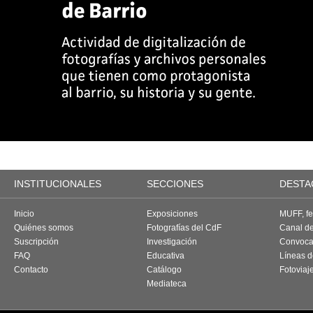
INSTITUCIONALES
SECCIONES
DESTA
Inicio
Exposiciones
MUFF, fes
Quiénes somos
Fotografías del CdF
Canal d
Suscripción
Investigación
Convoca
FAQ
Educativa
Líneas d
Contacto
Catálogo
Fotoviaj
Mediateca