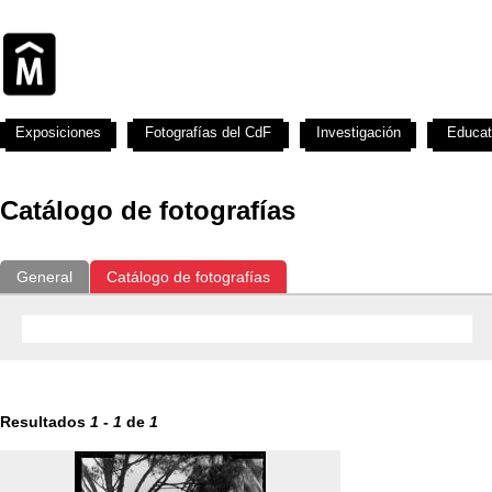
Exposiciones
Fotografías del CdF
Investigación
Educat
Catálogo de fotografías
General
Catálogo de fotografías
Resultados
1
-
1
de
1