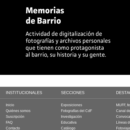
INSTITUCIONALES
SECCIONES
DESTA
Inicio
Exposiciones
MUFF, fes
Quiénes somos
Fotografías del CdF
Canal d
Suscripción
Investigación
Convoca
FAQ
Educativa
Líneas d
Contacto
Catálogo
Fotoviaj