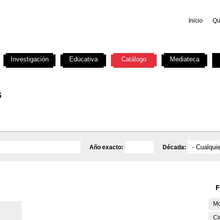
Inicio
Qu
Investigación
Educativa
Catálogo
Mediateca
s
Año exacto:
Década:
F
Mo
Ci