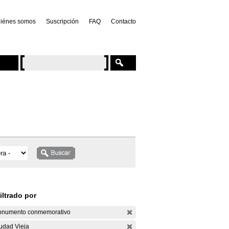
iénes somos
Suscripción
FAQ
Contacto
iltrado por
numento conmemorativo
udad Vieja