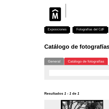
Exposiciones
Fotografías del CdF
Catálogo de fotografía
General
Catálogo de fotografías
Resultados
1
-
1
de
1