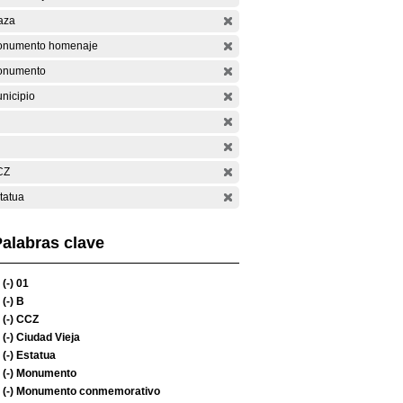
aza
numento homenaje
onumento
nicipio
CZ
tatua
alabras clave
(-)
01
(-)
B
(-)
CCZ
(-)
Ciudad Vieja
(-)
Estatua
(-)
Monumento
(-)
Monumento conmemorativo