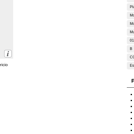
Pl
Mo
M
Mu
01
B
C
icio
Es
P